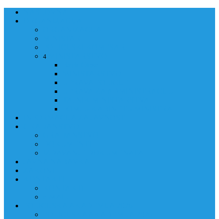
NASLOVNA
ORGANIZACIJA
ORGANIZACIJA
MINISTAR
POLICIJSKI KOMESAR
MINISTARSTVO
4
Back
Close
MINISTARSTVO
UPRAVA POLICIJE
UPRAVA ZA ADMINISTRACIJU
TAJNIK MINISTARSTVA
POM. U KABINETU MINISTRA
INFORMACIJA ZA JAVNOST
GRAĐANSTVO
GRAĐANSTVO
DOKUMENTI
IZDAVANJE DOKUMENATA
JAVNA NABAVKA
ZAKONI
KONTAKTI
KONTAKTI
e-MAIL
POLICIJSKA AKADEMIJA 2026
POLICIJSKA AKADEMIJA 2026