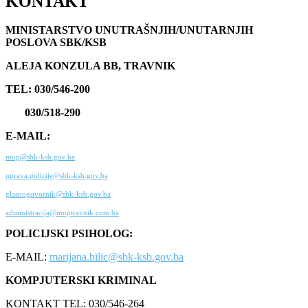
KONTAKT
MINISTARSTVO UNUTRAŠNJIH/UNUTARNJIH
POSLOVA SBK/KSB
ALEJA KONZULA BB, TRAVNIK
TEL: 030/546-200
030/518-290
E-MAIL:
mup@sbk-ksb.gov.ba
uprava.policije@sbk-ksb.gov.ba
glasnogovornik@sbk-ksb.gov.ba
administracija@muptravnik.com.ba
POLICIJSKI PSIHOLOG:
E-MAIL:
marijana.bilic@sbk-ksb.gov.ba
KOMPJUTERSKI KRIMINAL
KONTAKT TEL: 030/546-264