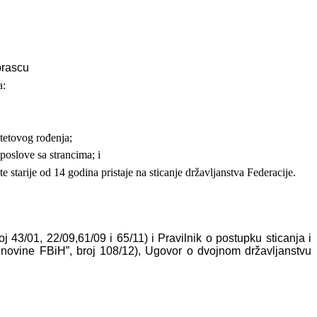
brascu
a:
tetovog rođenja;
poslove sa strancima; i
e starije od 14 godina pristaje na sticanje
državljanstva
Federacije.
j 43/01, 22/09,61/09 i 65/11) i Pravilnik o postupku sticanja i
. novine FBiH”, broj 108/12), Ugovor o dvojnom državljanstvu