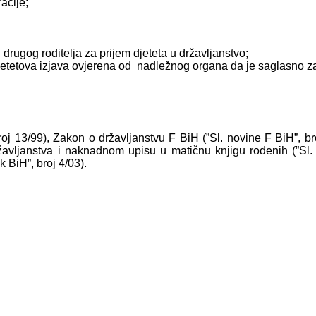
racije;
rugog roditelja za prijem djeteta u državljanstvo;
e djetetova izjava ovjerena od nadležnog organa da je saglasno z
roj 13/99), Zakon o državljanstvu F BiH (”Sl. novine F BiH”, bro
ržavljanstva i naknadnom upisu u matičnu knjigu rođenih (”Sl
 BiH”, broj 4/03).