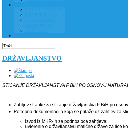
RAD POLICIJE U ZAJEDNICI
OBLASTI DJELOVANJA
RPZ POLICAJCI
REALIZIRANE
AKTIVNOSTI
KONTAKT
NATJEČAJI/KONKURSI
DRŽAVLJANSTVO
STICANJE DRŽAVLJANSTVA F BiH PO OSNOVU NATURAL
Zahtjev stranke za sticanje državljanstva F BiH po osno
Potrebna dokumentacija koja se prilaže uz zahtjev za sti
izvod iz MKR-ih za podnosioca zahtjeva;
uvjerenje o državljanstvu matične države za lice ko