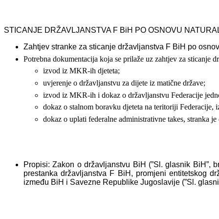
STICANJE DRŽAVLJANSTVA F BiH PO OSNOVU NATURAL
Zahtjev stranke za sticanje državljanstva F BiH po osno
Potrebna dokumentacija koja se prilaže uz zahtjev za sticanje d
izvod iz MKR-ih djeteta;
uvjerenje o državljanstvu za dijete iz matične države;
izvod iz MKR-ih i dokaz o državljanstvu Federacije jednog
dokaz o stalnom boravku djeteta na teritoriji Federacije, 
dokaz o uplati federalne administrativne takes, stranka je 
Propisi: Zakon o državljanstvu BiH (”Sl. glasnik BiH”, b
prestanka državljanstva F BiH, promjeni entitetskog d
između BiH i Savezne Republike Jugoslavije (”Sl. glasnik