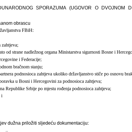
ĐUNARODNOG SPORAZUMA (UGOVOR O DVOJNOM DR
pisanom obrascu
ržavljanstva FBiH:
 zahtjeva;
dato od strane nadležnog organa Ministarstva sigurnosti Bosne i Herceg
cegovine i Federacije;
bodnom bračnom stanju;
partnera podnosioca zahtjeva
ukoliko državljanstvo stiče po osnovu br
 boravka u Bosni i Hercegovini
za podnosioca zahtjeva;
ana Republike Srbije po mjestu
rođenja podnosioca zahtjeva;
 i
ev dužna priložiti sljedeću dokumentaciju: