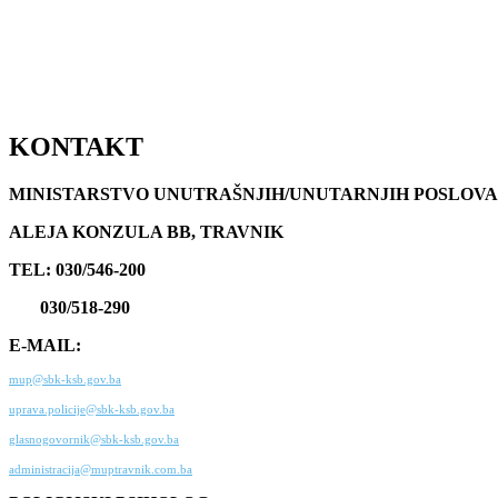
KONTAKT
MINISTARSTVO UNUTRAŠNJIH/UNUTARNJIH POSLOVA
ALEJA KONZULA BB, TRAVNIK
TEL: 030/546-200
030/518-290
E-MAIL:
mup@sbk-ksb.gov.ba
uprava.policije@sbk-ksb.gov.ba
glasnogovornik@sbk-ksb.gov.ba
administracija@muptravnik.com.ba