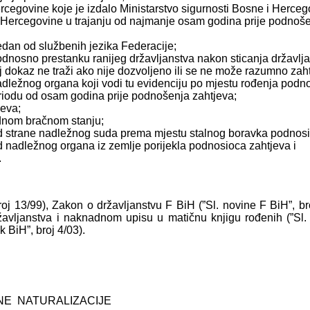
Hercegovine koje je izdalo Ministarstvo sigurnosti Bosne i Herce
ne i Hercegovine u trajanju od najmanje osam godina prije podno
dan od službenih jezika Federacije;
odnosno prestanku ranijeg državljanstva nakon sticanja državlja
j dokaz ne traži ako nije dozvoljeno ili se ne može razumno zah
adležnog organa koji vodi tu evidenciju po mjestu rođenja podno
eriodu od osam godina prije podnošenja zahtjeva;
jeva;
odnom bračnom stanju;
od strane nadležnog suda prema mjestu stalnog boravka podnosi
d nadležnog organa iz zemlje porijekla podnosioca zahtjeva i
.
roj 13/99), Zakon o državljanstvu F BiH (”Sl. novine F BiH”, bro
ržavljanstva i naknadnom upisu u matičnu knjigu rođenih (”Sl
 BiH”, broj 4/03).
NE NATURALIZACIJE