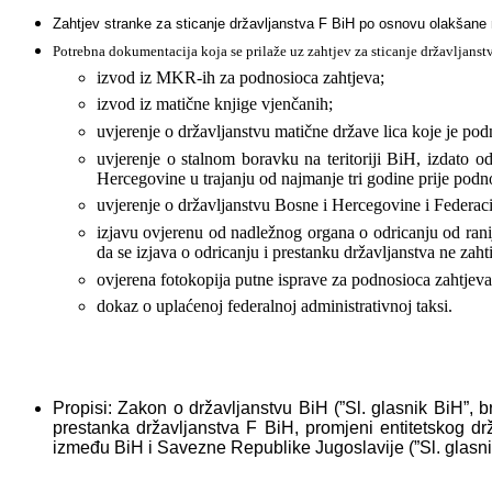
Zahtjev stranke za sticanje državljanstva F BiH po osnovu olakšane 
Potrebna dokumentacija koja se prilaže uz zahtjev za sticanje državljans
izvod iz MKR-ih za podnosioca zahtjeva;
izvod iz matične knjige vjenčanih;
uvjerenje o državljanstvu matične države lica koje je pod
uvjerenje o stalnom boravku na teritoriji BiH, izdato o
Hercegovine u trajanju od najmanje tri godine prije pod
uvjerenje o državljanstvu Bosne i Hercegovine i Federac
izjavu ovjerenu od nadležnog organa o odricanju od ran
da se izjava o odricanju i prestanku državljanstva ne
zaht
ovjerena fotokopija putne isprave za podnosioca zahtjeva;
dokaz o uplaćenoj federalnoj administrativnoj taksi.
Propisi: Zakon o državljanstvu BiH (”Sl. glasnik BiH”, b
prestanka državljanstva F BiH, promjeni entitetskog d
između BiH i Savezne Republike Jugoslavije (”Sl. glasnik