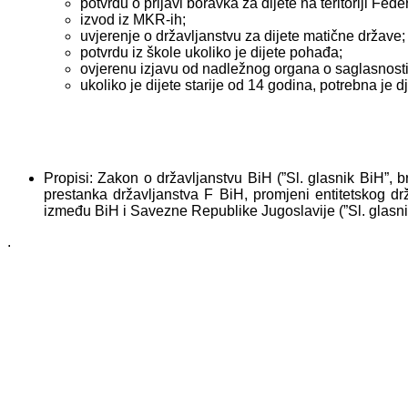
potvrdu o prijavi boravka za dijete na teritoriji Fede
izvod iz MKR-ih;
uvjerenje o državljanstvu za dijete matične države;
potvrdu iz škole ukoliko je dijete pohađa;
ovjerenu izjavu od nadležnog organa o saglasnosti d
ukoliko je dijete starije od 14 godina, potrebna j
Propisi: Zakon o državljanstvu BiH (”Sl. glasnik BiH”, b
prestanka državljanstva F BiH, promjeni entitetskog d
između BiH i Savezne Republike Jugoslavije (”Sl. glasnik
.