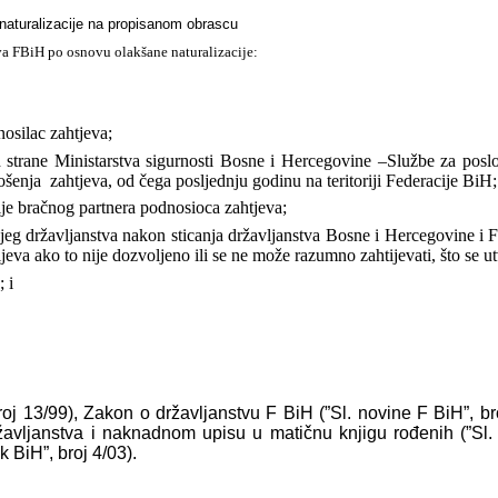
naturalizacije na propisanom obrascu
tva FBiH po osnovu olakšane naturalizacije:
nosilac zahtjeva;
d strane Ministarstva sigurnosti Bosne i Hercegovine –Službe za posl
nošenja
zahtjeva, od čega posljednju godinu na teritoriji Federacije BiH;
ije bračnog partnera
podnosioca zahtjeva;
ijeg državljanstva nakon
sticanja državljanstva Bosne i Hercegovine i 
ijeva ako to nije dozvoljeno ili se ne može razumno zahtijevati, što se u
 i
roj 13/99), Zakon o državljanstvu F BiH (”Sl. novine F BiH”, bro
ržavljanstva i naknadnom upisu u matičnu knjigu rođenih (”Sl
 BiH”, broj 4/03).