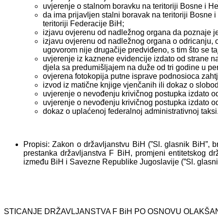
uvjerenje o stalnom boravku na teritoriji Bosne i 
da ima prijavljen stalni boravak na teritoriji Bos
teritoriji Federacije BiH;
izjavu ovjerenu od nadležnog organa da poznaje je
izjavu ovjerenu od nadležnog organa o odricanju, 
ugovorom nije drugačije predviđeno, s tim što se ta
uvjerenje iz kaznene evidencije izdato od strane n
djela sa predumišljajem na duže od tri godine u p
ovjerena fotokopija putne isprave podnosioca zaht
izvod iz matične knjige vjenčanih ili dokaz o slob
uvjerenje o nevođenju krivičnog postupka izdato 
uvjerenje o nevođenju krivičnog postupka izdato o
dokaz o uplaćenoj federalnoj administrativnoj taksi
Propisi: Zakon o državljanstvu BiH (”Sl. glasnik BiH”, b
prestanka državljanstva F BiH, promjeni entitetskog d
između BiH i Savezne Republike Jugoslavije (”Sl. glasnik
STICANJE DRŽAVLJANSTVA F BiH PO OSNOVU OLAKŠA