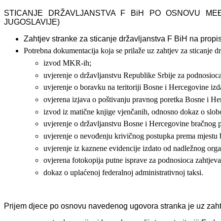
STICANJE DRŽAVLJANSTVA F BiH PO OSNOVU ME
JUGOSLAVIJE)
Zahtjev stranke za sticanje državljanstva F BiH na pro
Potrebna dokumentacija koja se prilaže uz zahtjev za sticanje d
izvod MKR-ih;
uvjerenje o državljanstvu Republike Srbije za podnosioca
uvjerenje o boravku na teritoriji Bosne i Hercegovine iz
ovjerena izjava o poštivanju pravnog poretka Bosne i Her
izvod iz matične knjige vjenčanih, odnosno dokaz o slo
uvjerenje o državljanstvu Bosne i Hercegovine bračnog 
uvjerenje o nevođenju krivičnog postupka prema mjestu
uvjerenje iz kaznene evidencije izdato od nadležnog org
ovjerena fotokopija putne isprave za podnosioca zahtjeva
dokaz o uplaćenoj federalnoj administrativnoj taksi.
Prijem djece po osnovu navedenog ugovora stranka je uz zahtj