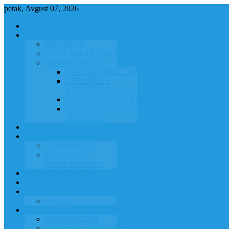
petak, Avgust 07, 2026
NASLOVNA
ORGANIZACIJA
MINISTAR
POLICIJSKI KOMESAR
MINISTARSTVO
UPRAVA POLICIJE
UPRAVA ZA
ADMINISTRACIJU
TAJNIK MINISTARSTVA
POM. U KABINETU
MINISTRA
INFORMACIJA ZA JAVNOST
GRAĐANSTVO
DOKUMENTI
IZDAVANJE
DOKUMENATA
JAVNA NABAVKA
ZAKONI
KONTAKTI
e-MAIL
POLICIJSKA AKADEMIJA 2026
JAVNI OGLAS
PRIJAVNI OBRAZAC