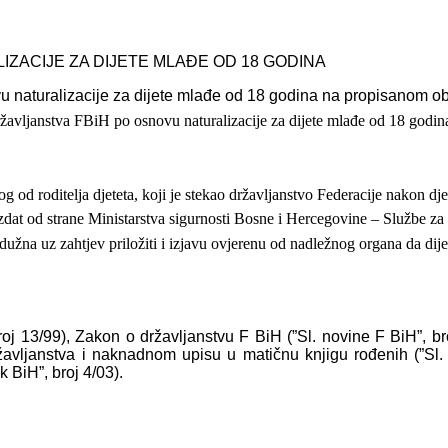
IZACIJE ZA DIJETE MLAĐE OD 18
GODINA
vu naturalizacije za dijete mlađe od 18 godina na propisanom o
ržavljanstva FBiH po osnovu naturalizacije za dijete mlađe od 18 godin
 od roditelja djeteta, koji je
stekao državljanstvo Federacije nakon dje
izdat od strane Ministarstva
sigurnosti Bosne i Hercegovine – Službe za 
dužna uz zahtjev priložiti i
izjavu ovjerenu od nadležnog organa da dijet
roj 13/99), Zakon o državljanstvu F BiH (”Sl. novine F BiH”, bro
ržavljanstva i naknadnom upisu u matičnu knjigu rođenih (”Sl
 BiH”, broj 4/03).