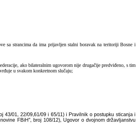
ove sa strancima da ima prijavljen stalni boravak
na teritoriji Bosne i
Federacije, ako bilateralnim ugovorom
nije drugačije predviđeno, s tim
tvrđuje u
svakom konkretnom slučaju;
j 43/01, 22/09,61/09 i 65/11) i Pravilnik o postupku sticanja i
. novine FBiH”, broj 108/12), Ugovor o dvojnom državljanstvu