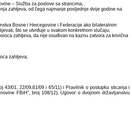
govine – Služba za poslove sa strancima,
šenja zahtjeva, od čega najmanje posljednje dvije godine na
nstva Bosne i Hercegovine i Federacije ako bilateralnim
tijevati, što se utvrđuje u svakom konkretnom slučaju;
sioca zahtjeva, da nije osuđivan na kaznu zatvora za krivična
oca zahtjeva;
j 43/01, 22/09,61/09 i 65/11) i Pravilnik o postupku sticanja i
. novine FBiH”, broj 108/12), Ugovor o dvojnom državljanstvu