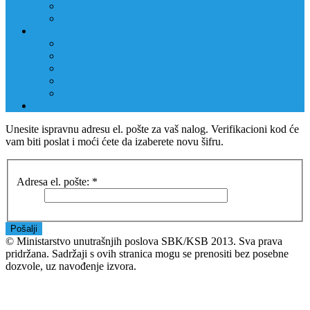
JAVNI OGLAS
PRIJAVNI OBRAZAC
RAD POLICIJE U ZAJEDNICI
RAD POLICIJE U ZAJEDNICI
OBLASTI DJELOVANJA
RPZ POLICAJCI
REALIZIRANE AKTIVNOSTI
KONTAKT
NATJEČAJI/KONKURSI
Unesite ispravnu adresu el. pošte za vaš nalog. Verifikacioni kod će
vam biti poslat i moći ćete da izaberete novu šifru.
Adresa el. pošte:
*
Pošalji
© Ministarstvo unutrašnjih poslova SBK/KSB 2013. Sva prava
pridržana. Sadržaji s ovih stranica mogu se prenositi bez posebne
dozvole, uz navođenje izvora.