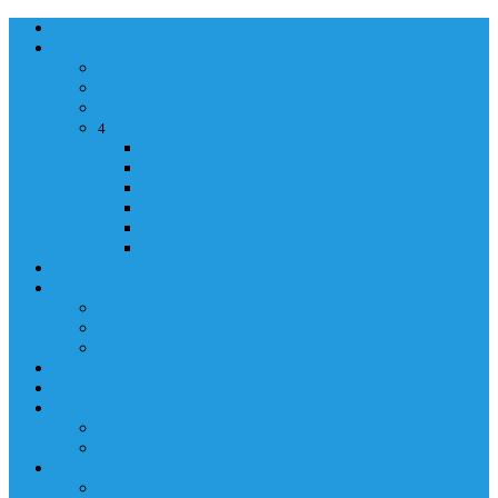
NASLOVNA
ORGANIZACIJA
ORGANIZACIJA
MINISTAR
POLICIJSKI KOMESAR
MINISTARSTVO
4
Back
Close
MINISTARSTVO
UPRAVA POLICIJE
UPRAVA ZA ADMINISTRACIJU
TAJNIK MINISTARSTVA
POM. U KABINETU MINISTRA
INFORMACIJA ZA JAVNOST
GRAĐANSTVO
GRAĐANSTVO
DOKUMENTI
IZDAVANJE DOKUMENATA
JAVNA NABAVKA
ZAKONI
KONTAKTI
KONTAKTI
e-MAIL
POLICIJSKA AKADEMIJA 2026
POLICIJSKA AKADEMIJA 2026