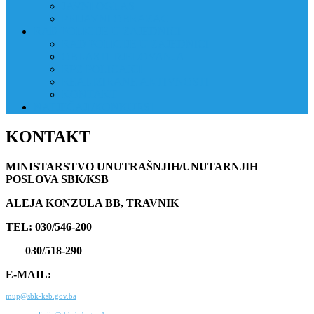
JAVNI OGLAS
PRIJAVNI OBRAZAC
RAD POLICIJE U ZAJEDNICI
RAD POLICIJE U ZAJEDNICI
OBLASTI DJELOVANJA
RPZ POLICAJCI
REALIZIRANE AKTIVNOSTI
KONTAKT
NATJEČAJI/KONKURSI
KONTAKT
MINISTARSTVO UNUTRAŠNJIH/UNUTARNJIH
POSLOVA SBK/KSB
ALEJA KONZULA BB, TRAVNIK
TEL: 030/546-200
030/518-290
E-MAIL:
mup@sbk-ksb.gov.ba