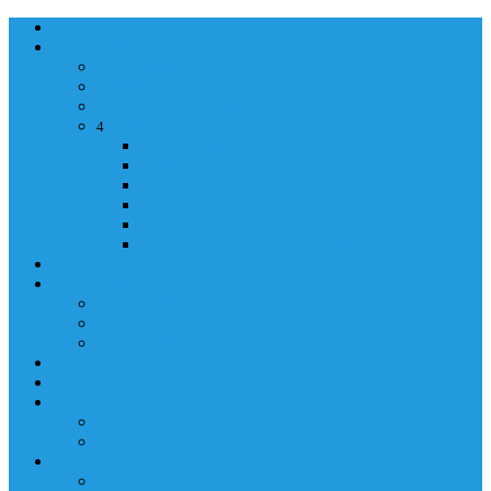
NASLOVNA
ORGANIZACIJA
ORGANIZACIJA
MINISTAR
POLICIJSKI KOMESAR
MINISTARSTVO
4
Back
Close
MINISTARSTVO
UPRAVA POLICIJE
UPRAVA ZA ADMINISTRACIJU
TAJNIK MINISTARSTVA
POM. U KABINETU MINISTRA
INFORMACIJA ZA JAVNOST
GRAĐANSTVO
GRAĐANSTVO
DOKUMENTI
IZDAVANJE DOKUMENATA
JAVNA NABAVKA
ZAKONI
KONTAKTI
KONTAKTI
e-MAIL
POLICIJSKA AKADEMIJA 2026
POLICIJSKA AKADEMIJA 2026