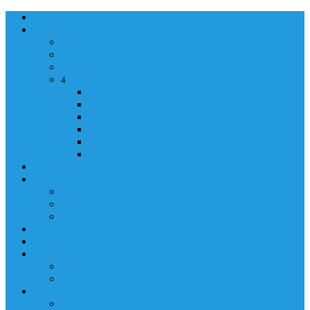
NASLOVNA
ORGANIZACIJA
ORGANIZACIJA
MINISTAR
POLICIJSKI KOMESAR
MINISTARSTVO
4
Back
Close
MINISTARSTVO
UPRAVA POLICIJE
UPRAVA ZA ADMINISTRACIJU
TAJNIK MINISTARSTVA
POM. U KABINETU MINISTRA
INFORMACIJA ZA JAVNOST
GRAĐANSTVO
GRAĐANSTVO
DOKUMENTI
IZDAVANJE DOKUMENATA
JAVNA NABAVKA
ZAKONI
KONTAKTI
KONTAKTI
e-MAIL
POLICIJSKA AKADEMIJA 2026
POLICIJSKA AKADEMIJA 2026