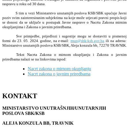
raspravu u roku od 30 dana.
S tim u vezi Ministarstvo unutarnjih poslova KSB/SBK upućuje Javni
poziv svim zainteresiranim subjektima na koje može utjecati pravni propis koji
se donosi da se uključe u postupak Javne rasprave o Nacrtu Zakona mirnim
okupljanjima i Zakona o javnim priredbama.
Sve primjedbe, prijedlozi i sugestije mogu se dostaviti u pismenoj
formi do 23. 05. 2024. godine, na e-mail:
mup@sbk-ksb.gov.ba
ili na adresu:
Ministarstvo unutarnjih poslova KSB/SBK, Aleja konzula bb, 72270 TRAVNIK.
Tekst Nacrta Zakona o mirnom okupljanju i Zakona o javnim
priredbama nalazi se na linkovima ispod:
Nacrt zakona o mirnom okupljanju
Nacrt zakona o javnim priredbama
KONTAKT
MINISTARSTVO UNUTRAŠNJIH/UNUTARNJIH
POSLOVA SBK/KSB
ALEJA KONZULA BB, TRAVNIK