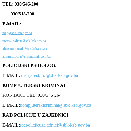
TEL: 030/546-200
030/518-290
E-MAIL:
mup@sbk-ksb.gov.ba
uprava.policije@sbk-ksb.gov.ba
glasnogovornik@sbk-ksb.gov.ba
administracija@muptravnik.com.ba
POLICIJSKI PSIHOLOG:
E-MAIL:
marijana.bilic@sbk-ksb.gov.ba
KOMPJUTERSKI KRIMINAL
KONTAKT TEL: 030/546-264
E-MAIL:
kompjuterskikriminal@sbk-ksb.gov.ba
RAD POLICIJE U ZAJEDNICI
E-MAIL:
radpolicijeuzajednici@sbk-ksb.gov.ba