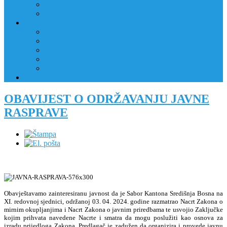
JAVNI OGLAS
PRIJAVNI OBRAZAC
RAD POLICIJE U ZAJEDNICI
RAD POLICIJE U ZAJEDNICI
OBLASTI DJELOVANJA
RPZ POLICAJCI
REALIZIRANE AKTIVNOSTI
KONTAKT
NATJEČAJI/KONKURSI
OBAVIJEST O ODRŽAVANJU JAVNE
RASPRAVE
Obavještavamo zainteresiranu javnost da je Sabor Kantona Središnja Bosna na
XI. redovnoj sjednici, održanoj 03. 04. 2024. godine razmatrao Nacrt Zakona o
mirnim okupljanjima i Nacrt Zakona o javnim priredbama te usvojio Zaključke
kojim prihvata navedene Nacrte i smatra da mogu poslužiti kao osnova za
izradu prijedloga Zakona. Predlagač je zadužen da organizira i provede javnu