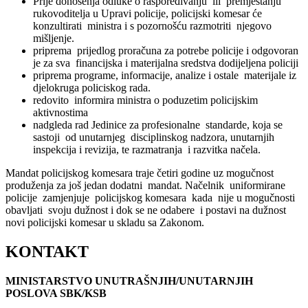
Prije donošenja odluke o raspoređivanju ili premještanju
rukovoditelja u Upravi policije, policijski komesar će
konzultirati ministra i s pozornošću razmotriti njegovo
mišljenje.
priprema prijedlog proračuna za potrebe policije i odgovoran
je za sva financijska i materijalna sredstva dodijeljena policiji
priprema programe, informacije, analize i ostale materijale iz
djelokruga policiskog rada.
redovito informira ministra o poduzetim policijskim
aktivnostima
nadgleda rad Jedinice za profesionalne standarde, koja se
sastoji od unutarnjeg disciplinskog nadzora, unutarnjih
inspekcija i revizija, te razmatranja i razvitka načela.
Mandat policijskog komesara traje četiri godine uz mogučnost
produženja za još jedan dodatni mandat.
Načelnik uniformirane
policije zamjenjuje policijskog komesara kada nije u mogučnosti
obavljati svoju dužnost i dok se ne odabere i postavi na dužnost
novi policijski komesar u skladu sa Zakonom.
KONTAKT
MINISTARSTVO UNUTRAŠNJIH/UNUTARNJIH
POSLOVA SBK/KSB