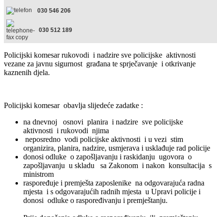
030 546 206
030 512 189
Policijski komesar rukovodi i nadzire sve policijske aktivnosti
vezane za javnu sigurnost građana te sprječavanje i otkrivanje
kaznenih djela.
Policijski komesar obavlja slijedeće zadatke :
na dnevnoj osnovi planira i nadzire sve policijske
aktivnosti i rukovodi njima
neposredno vodi policijske aktivnosti i u vezi stim
organizira, planira, nadzire, usmjerava i usklađuje rad policije
donosi odluke o zapošljavanju i raskidanju ugovora o
zapošljavanju u skladu sa Zakonom i nakon konsultacija s
ministrom
raspoređuje i premješta zaposlenike na odgovarajuća radna
mjesta i s odgovarajućih radnih mjesta u Upravi policije i
donosi odluke o raspoređivanju i premještanju.