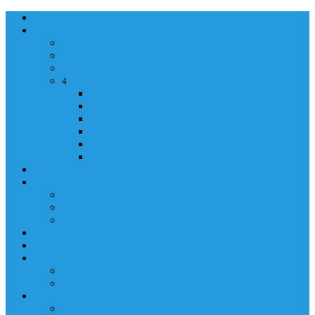
NASLOVNA
ORGANIZACIJA
ORGANIZACIJA
MINISTAR
POLICIJSKI KOMESAR
MINISTARSTVO
4
Back
Close
MINISTARSTVO
UPRAVA POLICIJE
UPRAVA ZA ADMINISTRACIJU
TAJNIK MINISTARSTVA
POM. U KABINETU MINISTRA
INFORMACIJA ZA JAVNOST
GRAĐANSTVO
GRAĐANSTVO
DOKUMENTI
IZDAVANJE DOKUMENATA
JAVNA NABAVKA
ZAKONI
KONTAKTI
KONTAKTI
e-MAIL
POLICIJSKA AKADEMIJA 2026
POLICIJSKA AKADEMIJA 2026