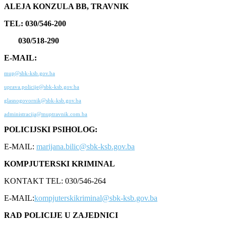
ALEJA KONZULA BB, TRAVNIK
TEL: 030/546-200
030/518-290
E-MAIL:
mup@sbk-ksb.gov.ba
uprava.policije@sbk-ksb.gov.ba
glasnogovornik@sbk-ksb.gov.ba
administracija@muptravnik.com.ba
POLICIJSKI PSIHOLOG:
E-MAIL:
marijana.bilic@sbk-ksb.gov.ba
KOMPJUTERSKI KRIMINAL
KONTAKT TEL: 030/546-264
E-MAIL:
kompjuterskikriminal@sbk-ksb.gov.ba
RAD POLICIJE U ZAJEDNICI