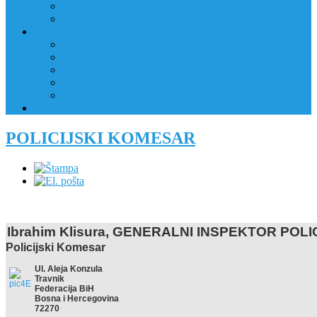
JAVNI OGLAS
PRIJAVNI OBRAZAC
RAD POLICIJE U ZAJEDNICI
RAD POLICIJE U ZAJEDNICI
OBLASTI DJELOVANJA
RPZ POLICAJCI
REALIZIRANE AKTIVNOSTI
KONTAKT
NATJEČAJI/KONKURSI
POLICIJSKI KOMESAR
Ibrahim Klisura, GENERALNI INSPEKTOR POLI
Policijski Komesar
Ul. Aleja Konzula
Travnik
Federacija BiH
Bosna i Hercegovina
72270