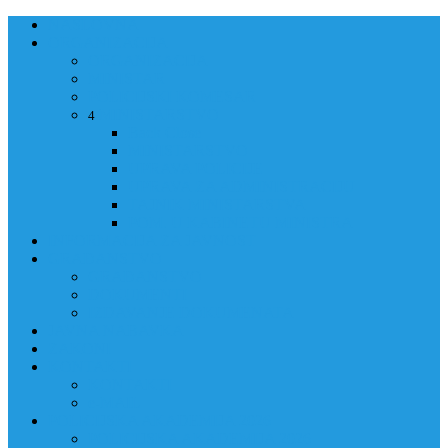
NASLOVNA
ORGANIZACIJA
ORGANIZACIJA
MINISTAR
POLICIJSKI KOMESAR
MINISTARSTVO
4
Back
Close
MINISTARSTVO
UPRAVA POLICIJE
UPRAVA ZA ADMINISTRACIJU
TAJNIK MINISTARSTVA
POM. U KABINETU MINISTRA
INFORMACIJA ZA JAVNOST
GRAĐANSTVO
GRAĐANSTVO
DOKUMENTI
IZDAVANJE DOKUMENATA
JAVNA NABAVKA
ZAKONI
KONTAKTI
KONTAKTI
e-MAIL
POLICIJSKA AKADEMIJA 2026
POLICIJSKA AKADEMIJA 2026