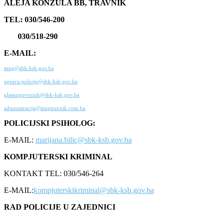
ALEJA KONZULA BB, TRAVNIK
TEL: 030/546-200
030/518-290
E-MAIL:
mup@sbk-ksb.gov.ba
uprava.policije@sbk-ksb.gov.ba
glasnogovornik@sbk-ksb.gov.ba
administracija@muptravnik.com.ba
POLICIJSKI PSIHOLOG:
E-MAIL:
marijana.bilic@sbk-ksb.gov.ba
KOMPJUTERSKI KRIMINAL
KONTAKT TEL: 030/546-264
E-MAIL:
kompjuterskikriminal@sbk-ksb.gov.ba
RAD POLICIJE U ZAJEDNICI