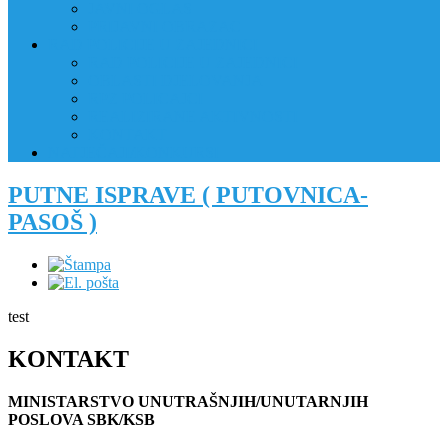
JAVNI OGLAS
PRIJAVNI OBRAZAC
RAD POLICIJE U ZAJEDNICI
RAD POLICIJE U ZAJEDNICI
OBLASTI DJELOVANJA
RPZ POLICAJCI
REALIZIRANE AKTIVNOSTI
KONTAKT
NATJEČAJI/KONKURSI
PUTNE ISPRAVE ( PUTOVNICA-
PASOŠ )
test
KONTAKT
MINISTARSTVO UNUTRAŠNJIH/UNUTARNJIH
POSLOVA SBK/KSB