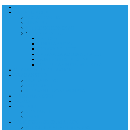
NASLOVNA
ORGANIZACIJA
ORGANIZACIJA
MINISTAR
POLICIJSKI KOMESAR
MINISTARSTVO
4
Back
Close
MINISTARSTVO
UPRAVA POLICIJE
UPRAVA ZA ADMINISTRACIJU
TAJNIK MINISTARSTVA
POM. U KABINETU MINISTRA
INFORMACIJA ZA JAVNOST
GRAĐANSTVO
GRAĐANSTVO
DOKUMENTI
IZDAVANJE DOKUMENATA
JAVNA NABAVKA
ZAKONI
KONTAKTI
KONTAKTI
e-MAIL
POLICIJSKA AKADEMIJA 2026
POLICIJSKA AKADEMIJA 2026