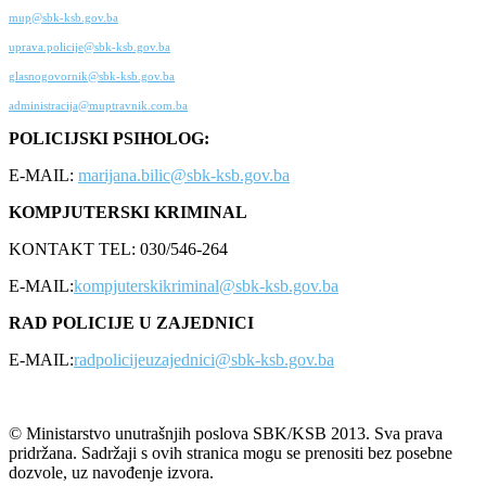
mup@sbk-ksb.gov.ba
uprava.policije@sbk-ksb.gov.ba
glasnogovornik@sbk-ksb.gov.ba
administracija@muptravnik.com.ba
POLICIJSKI PSIHOLOG:
E-MAIL:
marijana.bilic@sbk-ksb.gov.ba
KOMPJUTERSKI KRIMINAL
KONTAKT TEL: 030/546-264
E-MAIL:
kompjuterskikriminal@sbk-ksb.gov.ba
RAD POLICIJE U ZAJEDNICI
E-MAIL:
radpolicijeuzajednici@sbk-ksb.gov.ba
© Ministarstvo unutrašnjih poslova SBK/KSB 2013. Sva prava
pridržana. Sadržaji s ovih stranica mogu se prenositi bez posebne
dozvole, uz navođenje izvora.