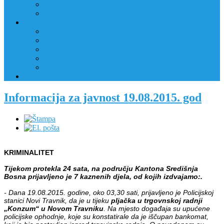
JAVNI OGLAS
PRIJAVNI OBRAZAC
RAD POLICIJE U ZAJEDNICI
RAD POLICIJE U ZAJEDNICI
OBLASTI DJELOVANJA
RPZ POLICAJCI
REALIZIRANE AKTIVNOSTI
KONTAKT
NATJEČAJI/KONKURSI
Informacija za javnost 19.08.2015. god
KRIMINALITET
Tijekom protekla 24 sata, na području Kantona Središnja
Bosna prijavljeno je 7 kaznenih djela, od kojih izdvajamo:.
- Dana 19.08.2015. godine, oko 03,30 sati, prijavljeno je Policijskoj
stanici Novi Travnik, da je u tijeku
pljačka u trgovnskoj radnji
„Konzum“ u Novom Travniku
. Na mjesto događaja su upućene
policijske ophodnje, koje su konstatirale da je iščupan bankomat,