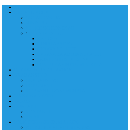
NASLOVNA
ORGANIZACIJA
ORGANIZACIJA
MINISTAR
POLICIJSKI KOMESAR
MINISTARSTVO
4
Back
Close
MINISTARSTVO
UPRAVA POLICIJE
UPRAVA ZA ADMINISTRACIJU
TAJNIK MINISTARSTVA
POM. U KABINETU MINISTRA
INFORMACIJA ZA JAVNOST
GRAĐANSTVO
GRAĐANSTVO
DOKUMENTI
IZDAVANJE DOKUMENATA
JAVNA NABAVKA
ZAKONI
KONTAKTI
KONTAKTI
e-MAIL
POLICIJSKA AKADEMIJA 2026
POLICIJSKA AKADEMIJA 2026