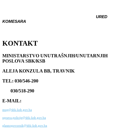
URED
KOMESARA
KONTAKT
MINISTARSTVO UNUTRAŠNJIH/UNUTARNJIH
POSLOVA SBK/KSB
ALEJA KONZULA BB, TRAVNIK
TEL: 030/546-200
030/518-290
E-MAIL:
mup@sbk-ksb.gov.ba
uprava.policije@sbk-ksb.gov.ba
glasnogovornik@sbk-ksb.gov.ba