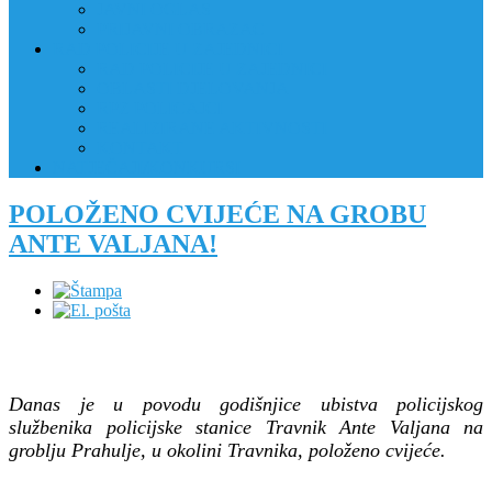
JAVNI OGLAS
PRIJAVNI OBRAZAC
RAD POLICIJE U ZAJEDNICI
RAD POLICIJE U ZAJEDNICI
OBLASTI DJELOVANJA
RPZ POLICAJCI
REALIZIRANE AKTIVNOSTI
KONTAKT
NATJEČAJI/KONKURSI
POLOŽENO CVIJEĆE NA GROBU
ANTE VALJANA!
Danas je u povodu godišnjice ubistva policijskog
službenika policijske stanice Travnik Ante Valjana na
groblju Prahulje, u okolini Travnika, položeno cvijeće.