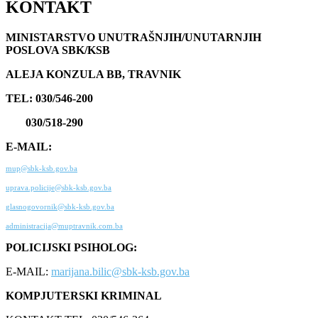
KONTAKT
MINISTARSTVO UNUTRAŠNJIH/UNUTARNJIH
POSLOVA SBK/KSB
ALEJA KONZULA BB, TRAVNIK
TEL: 030/546-200
030/518-290
E-MAIL:
mup@sbk-ksb.gov.ba
uprava.policije@sbk-ksb.gov.ba
glasnogovornik@sbk-ksb.gov.ba
administracija@muptravnik.com.ba
POLICIJSKI PSIHOLOG:
E-MAIL:
marijana.bilic@sbk-ksb.gov.ba
KOMPJUTERSKI KRIMINAL