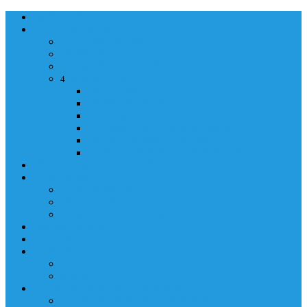
NASLOVNA
ORGANIZACIJA
ORGANIZACIJA
MINISTAR
POLICIJSKI KOMESAR
MINISTARSTVO
4
Back
Close
MINISTARSTVO
UPRAVA POLICIJE
UPRAVA ZA ADMINISTRACIJU
TAJNIK MINISTARSTVA
POM. U KABINETU MINISTRA
INFORMACIJA ZA JAVNOST
GRAĐANSTVO
GRAĐANSTVO
DOKUMENTI
IZDAVANJE DOKUMENATA
JAVNA NABAVKA
ZAKONI
KONTAKTI
KONTAKTI
e-MAIL
POLICIJSKA AKADEMIJA 2026
POLICIJSKA AKADEMIJA 2026