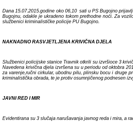
Dana 15.07.2015.godine oko 06,10 sati u PS Bugojno prijavljen
Bugojnu, odakle je ukradeno tokom prethodne noći. Za vozilom 
službenici kriminalističke policije PU Bugojno.
NAKNADNO RASVJETLJENA KRIVIČNA DJELA
Službenici policijske stanice Travnik otkrili su izvršioce 3 kr
Navedena krivična djela izvršena su u periodu od oktobra 2014
za varenje,ručni cirkular, ubodnu pilu, plinsku bocu i druge 
kriminalistička obrada, te je protiv osumnjičenog podnesen izv
JAVNI RED I MIR
Evidentirana su 3 slučaja narušavanja javnog reda i mira, a ra