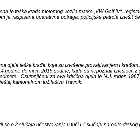
a je teška krađa motornog vozila marke „VW-Golf IV“, registars
je raspisana operativna potraga, policijske patrole izvršit će
ivična djela teške krađe, koje su izvršene provaljivanjem i krađ
.godine do maja 2015.godine, kada su nepoznati izvršioci iz gara
predmete. Osumnjičeni za ova krivična djela je N.J. rođen 1967.
ještaj kantonalnom tužilaštvu Travnik.
di se o 2 slučaja učestvovanja u tuči i 1 slučaju naročito drsk