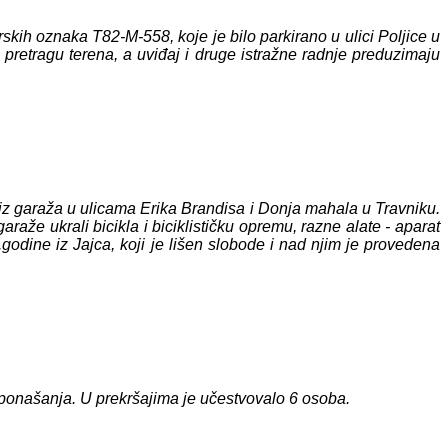
kih oznaka T82-M-558, koje je bilo parkirano u ulici Poljice u
 pretragu terena, a uviđaj i druge istražne radnje preduzimaju
om iz garaža u ulicama Erika Brandisa i Donja mahala u Travniku.
že ukrali bicikla i biciklističku opremu, razne alate - aparat
godine iz Jajca, koji je lišen slobode i nad njim je provedena
og ponašanja. U prekršajima je učestvovalo 6 osoba.