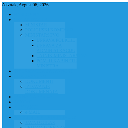
četvrtak, Avgust 06, 2026
NASLOVNA
ORGANIZACIJA
MINISTAR
POLICIJSKI KOMESAR
MINISTARSTVO
UPRAVA POLICIJE
UPRAVA ZA
ADMINISTRACIJU
TAJNIK MINISTARSTVA
POM. U KABINETU
MINISTRA
INFORMACIJA ZA JAVNOST
GRAĐANSTVO
DOKUMENTI
IZDAVANJE
DOKUMENATA
JAVNA NABAVKA
ZAKONI
KONTAKTI
e-MAIL
POLICIJSKA AKADEMIJA 2026
JAVNI OGLAS
PRIJAVNI OBRAZAC