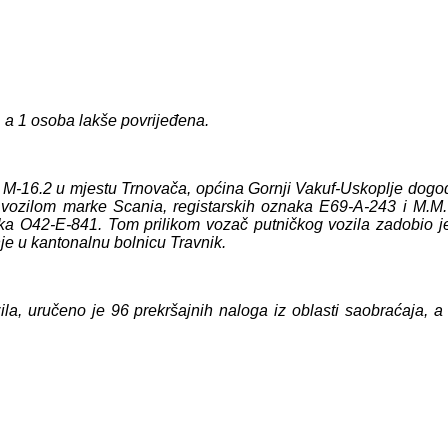
 a 1 osoba lakše povrijeđena.
 M-16.2 u mjestu Trnovača, općina Gornji Vakuf-Uskoplje dogod
m vozilom marke Scania, registarskih oznaka E69-A-243 i M.M
ka O42-E-841. Tom prilikom vozač putničkog vozila zadobio j
je u kantonalnu bolnicu Travnik.
zila, uručeno je 96 prekršajnih naloga iz oblasti saobraćaja, 