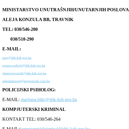
MINISTARSTVO UNUTRAŠNJIH/UNUTARNJIH POSLOVA
ALEJA KONZULA BB, TRAVNIK
TEL: 030/546-200
030/518-290
E-MAIL:
mup@sbk-ksb.gov.ba
uprava.policije@sbk-ksb.gov.ba
glasnogovornik@sbk-ksb.gov.ba
administracija@muptravnik.com.ba
POLICIJSKI PSIHOLOG:
E-MAIL:
marijana.bilic@sbk-ksb.gov.ba
KOMPJUTERSKI KRIMINAL
KONTAKT TEL: 030/546-264
E-MAIL:
kompjuterskikriminal@sbk-ksb.gov.ba