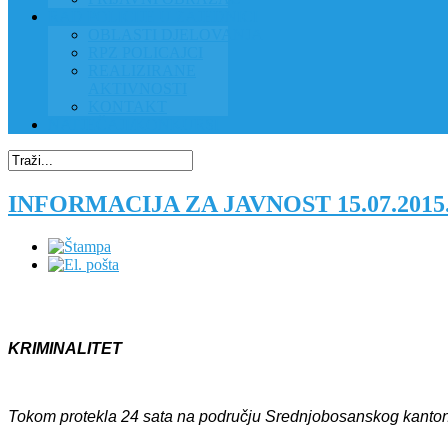
RAD POLICIJE U ZAJEDNICI
OBLASTI DJELOVANJA
RPZ POLICAJCI
REALIZIRANE
AKTIVNOSTI
KONTAKT
NATJEČAJI/KONKURSI
INFORMACIJA ZA JAVNOST 15.07.201
KRIMINALITET
Tokom protekla 24 sata na području Srednjobosanskog kantona