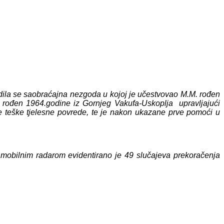
ila se saobraćajna nezgoda u kojoj je učestvovao M.M. rođen
. rođen 1964.godine iz Gornjeg Vakufa-Uskoplja upravljajući
e teške tjelesne povrede, te je nakon ukazane prve pomoći u
a mobilnim radarom evidentirano je 49 slučajeva prekoračenja