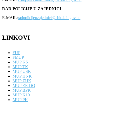
RAD POLICIJE U ZAJEDNICI
E-MAIL:
radpolicijeuzajednici@sbk-ksb.gov.ba
LINKOVI
FUP
FMUP
MUP KS
MUP TK
MUP USK
MUP HNK
MUP ZHK
MUP ZE-DO
MUP BPK
MUP K10
MUP PK