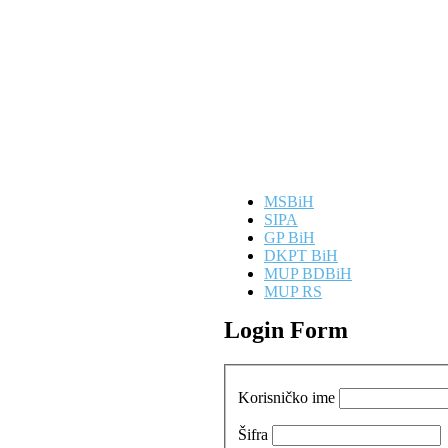
MSBiH
SIPA
GP BiH
DKPT BiH
MUP BDBiH
MUP RS
Login Form
Korisničko ime
Šifra