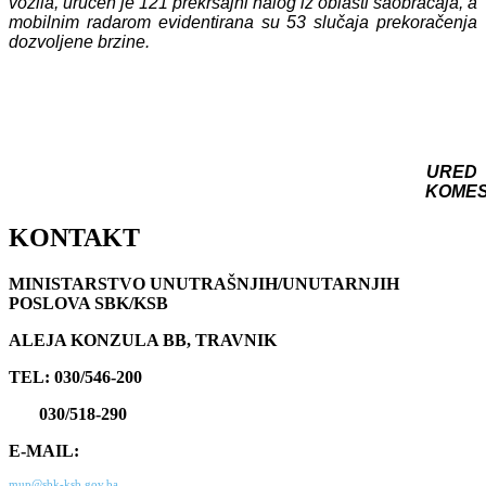
vozila, uručen je 121 prekršajni nalog iz oblasti saobraćaja, a
mobilnim radarom evidentirana su 53 slučaja prekoračenja
dozvoljene brzine.
URED
KOME
KONTAKT
MINISTARSTVO UNUTRAŠNJIH/UNUTARNJIH
POSLOVA SBK/KSB
ALEJA KONZULA BB, TRAVNIK
TEL: 030/546-200
030/518-290
E-MAIL:
mup@sbk-ksb.gov.ba