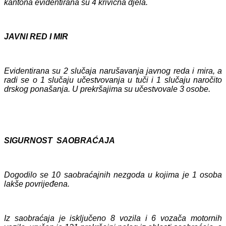
kantona evidentirana su 4 krivična djela.
JAVNI RED I MIR
Evidentirana su 2 slučaja narušavanja javnog reda i mira, a
radi se o 1 slučaju učestvovanja u tuči i 1 slučaju naročito
drskog ponašanja. U prekršajima su učestvovale 3 osobe.
SIGURNOST SAOBRAĆAJA
Dogodilo se 10 saobraćajnih nezgoda u kojima je 1 osoba
lakše povrijeđena.
Iz saobraćaja je isključeno 8 vozila i 6 vozača motornih