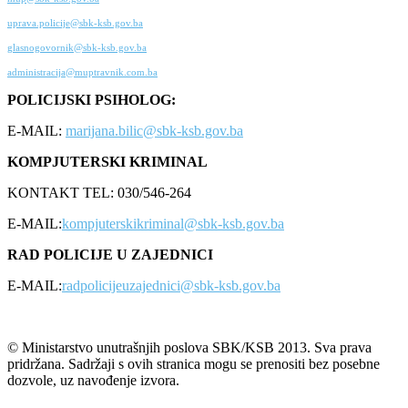
uprava.policije@sbk-ksb.gov.ba
glasnogovornik@sbk-ksb.gov.ba
administracija@muptravnik.com.ba
POLICIJSKI PSIHOLOG:
E-MAIL:
marijana.bilic@sbk-ksb.gov.ba
KOMPJUTERSKI KRIMINAL
KONTAKT TEL: 030/546-264
E-MAIL:
kompjuterskikriminal@sbk-ksb.gov.ba
RAD POLICIJE U ZAJEDNICI
E-MAIL:
radpolicijeuzajednici@sbk-ksb.gov.ba
© Ministarstvo unutrašnjih poslova SBK/KSB 2013. Sva prava
pridržana. Sadržaji s ovih stranica mogu se prenositi bez posebne
dozvole, uz navođenje izvora.