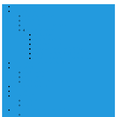
NASLOVNA
ORGANIZACIJA
ORGANIZACIJA
MINISTAR
POLICIJSKI KOMESAR
MINISTARSTVO
4
Back
Close
MINISTARSTVO
UPRAVA POLICIJE
UPRAVA ZA ADMINISTRACIJU
TAJNIK MINISTARSTVA
POM. U KABINETU MINISTRA
INFORMACIJA ZA JAVNOST
GRAĐANSTVO
GRAĐANSTVO
DOKUMENTI
IZDAVANJE DOKUMENATA
JAVNA NABAVKA
ZAKONI
KONTAKTI
KONTAKTI
e-MAIL
POLICIJSKA AKADEMIJA 2026
POLICIJSKA AKADEMIJA 2026