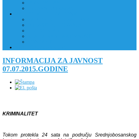
JAVNI OGLAS
PRIJAVNI OBRAZAC
RAD POLICIJE U ZAJEDNICI
RAD POLICIJE U ZAJEDNICI
OBLASTI DJELOVANJA
RPZ POLICAJCI
REALIZIRANE AKTIVNOSTI
KONTAKT
NATJEČAJI/KONKURSI
INFORMACIJA ZA JAVNOST
07.07.2015.GODINE
KRIMINALITET
Tokom protekla 24 sata na području Srednjobosanskog