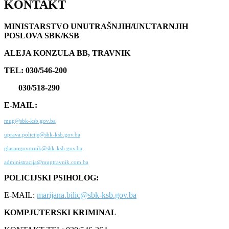
KONTAKT
MINISTARSTVO UNUTRAŠNJIH/UNUTARNJIH
POSLOVA SBK/KSB
ALEJA KONZULA BB, TRAVNIK
TEL: 030/546-200
030/518-290
E-MAIL:
mup@sbk-ksb.gov.ba
uprava.policije@sbk-ksb.gov.ba
glasnogovornik@sbk-ksb.gov.ba
administracija@muptravnik.com.ba
POLICIJSKI PSIHOLOG:
E-MAIL:
marijana.bilic@sbk-ksb.gov.ba
KOMPJUTERSKI KRIMINAL