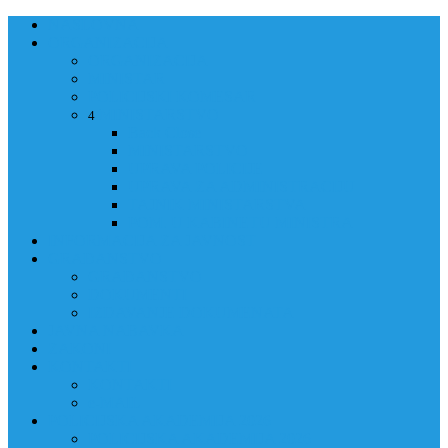
NASLOVNA
ORGANIZACIJA
ORGANIZACIJA
MINISTAR
POLICIJSKI KOMESAR
MINISTARSTVO
4
Back
Close
MINISTARSTVO
UPRAVA POLICIJE
UPRAVA ZA ADMINISTRACIJU
TAJNIK MINISTARSTVA
POM. U KABINETU MINISTRA
INFORMACIJA ZA JAVNOST
GRAĐANSTVO
GRAĐANSTVO
DOKUMENTI
IZDAVANJE DOKUMENATA
JAVNA NABAVKA
ZAKONI
KONTAKTI
KONTAKTI
e-MAIL
POLICIJSKA AKADEMIJA 2026
POLICIJSKA AKADEMIJA 2026