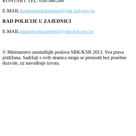
KONTAKT TEL: 030/546-264
E-MAIL:
kompjuterskikriminal@sbk-ksb.gov.ba
RAD POLICIJE U ZAJEDNICI
E-MAIL:
radpolicijeuzajednici@sbk-ksb.gov.ba
© Ministarstvo unutrašnjih poslova SBK/KSB 2013. Sva prava
pridržana. Sadržaji s ovih stranica mogu se prenositi bez posebne
dozvole, uz navođenje izvora.