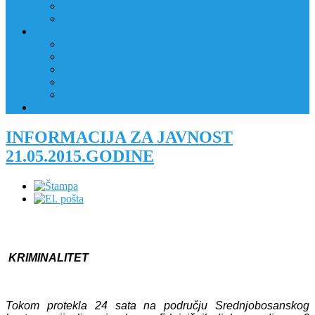
JAVNI OGLAS
PRIJAVNI OBRAZAC
RAD POLICIJE U ZAJEDNICI
RAD POLICIJE U ZAJEDNICI
OBLASTI DJELOVANJA
RPZ POLICAJCI
REALIZIRANE AKTIVNOSTI
KONTAKT
NATJEČAJI/KONKURSI
INFORMACIJA ZA JAVNOST
21.05.2015.GODINE
KRIMINALITET
Tokom protekla 24 sata na području Srednjobosanskog