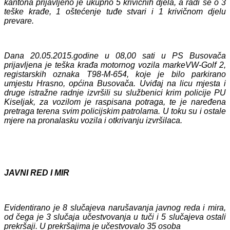
kantona prijavljeno je ukupno 5 krivičnih djela, a radi se o 3
teške krađe, 1 oštećenje tuđe stvari i 1 krivičnom djelu
prevare.
Dana 20.05.2015.godine u 08,00 sati u PS Busovača
prijavljena je teška krađa motornog vozila markeVW-Golf 2,
registarskih oznaka T98-M-654, koje je bilo parkirano
umjestu Hrasno, općina Busovača. Uviđaj na licu mjesta i
druge istražne radnje izvršili su službenici krim policije PU
Kiseljak, za vozilom je raspisana potraga, te je naređena
pretraga terena svim policijskim patrolama. U toku su i ostale
mjere na pronalasku vozila i otkrivanju izvršilaca.
JAVNI RED I MIR
Evidentirano je 8 slučajeva narušavanja javnog reda i mira,
od čega je 3 slučaja učestvovanja u tuči i 5 slučajeva ostali
prekršaji. U prekršajima je učestvovalo 35 osoba