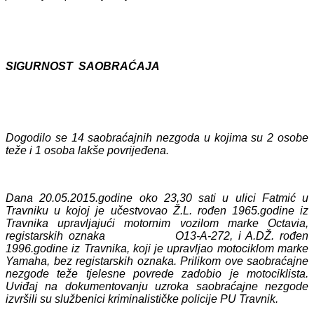
SIGURNOST SAOBRAĆAJA
Dogodilo se 14 saobraćajnih nezgoda u kojima su 2 osobe
teže i 1 osoba lakše povrijeđena.
Dana 20.05.2015.godine oko 23,30 sati u ulici Fatmić u
Travniku u kojoj je učestvovao Ž.L. rođen 1965.godine iz
Travnika upravljajući motornim vozilom marke Octavia,
registarskih oznaka O13-A-272, i A.DŽ. rođen
1996.godine iz Travnika, koji je upravljao motociklom marke
Yamaha, bez registarskih oznaka. Prilikom ove saobraćajne
nezgode teže tjelesne povrede zadobio je motociklista.
Uviđaj na dokumentovanju uzroka saobraćajne nezgode
izvršili su službenici kriminalističke policije PU Travnik.