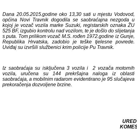
Dana 20.05.2015.godine oko 13,30 sati u mjestu Vodovod,
općina Novi Travnik dogodila se saobraćajna nezgoda u
kojoj je vozač vozila marke Suzuki, registarskih oznaka ŽU
525 BF, izgubio kontrolu nad vozilom, te je došlo do slijetanja
s puta. Tom prilikom vozač M.S. rođen 1972.godine iz Gunje,
Republika Hrvatska, zadobio je teške tjelesne povrede.
Uviđaj su izvršili službenici krim policije Pu Travnik.
Iz saobraćaja su isključena 3 vozila i 2 vozača motornih
vozila, uručena su 144 prekršajna naloga iz oblasti
saobraćaja, a mobilnim radarom evidentirano je 95 slučajeva
prekoračenja dozvoljene brzine.
URED
KOME