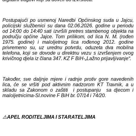
Postupajući po usmenoj Naredbi Općinskog suda u Jajcu,
policijski službenici su dana 02.06.2026. godine u periodu
od 14:00 do 14:40 sati izvršili pretres stambenog objekta na
području općine Jajce. Tom prilikom, od lica N. M. (rođen
1975. godine) i maloljetnog lica rođenog 2012. godine
privremeno su, uz urednu potvrdu, oduzeta dva mobilna
telefona, koji se dovode u direktnu vezu s izvršenjem ovog
krivičnog djela iz člana 347. KZ F BiH-„Lažno prijavljivanje“.
Također, sve daljnje mjere i radnje protiv gore navedenih
lica, će se vršiti pod aktivnim nadzorom KT Travnik, a u
skladu sa Zakonom o zaštiti i postupanju sa djecom i
maloljetnicima-Sl.novine F BiH br. 07/14 i 74/20.
⚠️
APEL RODITELJIMA I STARATELJIMA