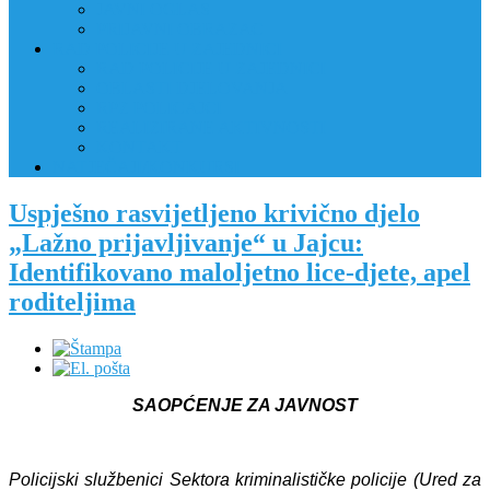
JAVNI OGLAS
PRIJAVNI OBRAZAC
RAD POLICIJE U ZAJEDNICI
RAD POLICIJE U ZAJEDNICI
OBLASTI DJELOVANJA
RPZ POLICAJCI
REALIZIRANE AKTIVNOSTI
KONTAKT
NATJEČAJI/KONKURSI
Uspješno rasvijetljeno krivično djelo
„Lažno prijavljivanje“ u Jajcu:
Identifikovano maloljetno lice-djete, apel
roditeljima
SAOPĆENJE ZA JAVNOST
Policijski službenici Sektora kriminalističke policije (Ured za