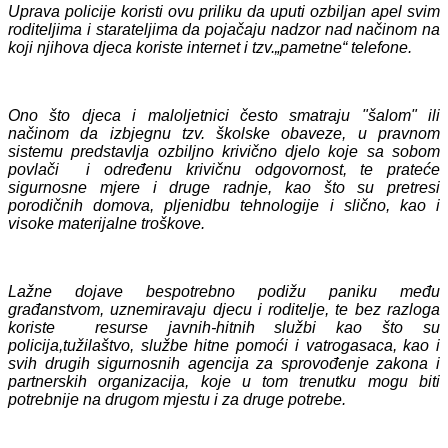
Uprava policije koristi ovu priliku da uputi ozbiljan apel svim
roditeljima i starateljima da pojačaju nadzor nad načinom na
koji njihova djeca koriste internet i tzv.„pametne“ telefone.
Ono što djeca i maloljetnici često smatraju "šalom" ili
načinom da izbjegnu tzv. školske obaveze, u pravnom
sistemu predstavlja ozbiljno krivično djelo koje sa sobom
povlači i određenu krivičnu odgovornost, te prateće
sigurnosne mjere i druge radnje, kao što su pretresi
porodičnih domova, pljenidbu tehnologije i slično, kao i
visoke materijalne troškove.
Lažne dojave bespotrebno podižu paniku među
građanstvom, uznemiravaju djecu i roditelje, te bez razloga
koriste resurse javnih-hitnih službi kao što su
policija,tužilaštvo, službe hitne pomoći i vatrogasaca, kao i
svih drugih sigurnosnih agencija za sprovođenje zakona i
partnerskih organizacija, koje u tom trenutku mogu biti
potrebnije na drugom mjestu i za druge potrebe.