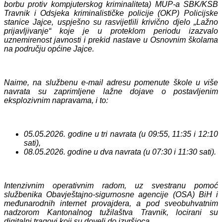
borbu protiv kompjuterskog kriminaliteta) MUP-a SBK/KSB
Travnik i Odsjeka kriminalističke policije (OKP) Policijske
stanice Jajce, uspješno su rasvijetlili krivično djelo „Lažno
prijavljivanje“ koje je u proteklom periodu izazvalo
uznemirenost javnosti i prekid nastave u Osnovnim školama
na području općine Jajce.
Naime, na službenu e-mail adresu pomenute škole u više
navrata su zaprimljene lažne dojave o postavljenim
eksplozivnim napravama, i to:
05.05.2026. godine u tri navrata (u 09:55, 11:35 i 12:10
sati),
08.05.2026. godine u dva navrata (u 07:30 i 11:30 sati).
Intenzivnim operativnim radom, uz svestranu pomoć
službenika Obavještajno-sigurnosne agencije (OSA) BiH i
međunarodnih internet provajdera, a pod sveobuhvatnim
nadzorom Kantonalnog tužilaštva Travnik, locirani su
digitalni tragovi koji su doveli do izvršioca.