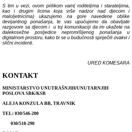
S tim u vezi, ovom prilikom vam( roditeljima i starateljima,
kao i drugim licima koja vrše nadzor nad djecom i
maloljetnicima) ukazujemo na gore navedene oblike
devijantnog ponašanja, te vas upućujemo da obavljate
razgovore sa djecom i u toj komunikaciji da im ukažete na
dalekosežne posljedice nepromišljenog ponašanja u
digitalnom prostoru, kako bi se u budućnosti spriječili ovakvi i
slični incidenti.
URED KOMESARA
KONTAKT
MINISTARSTVO UNUTRAŠNJIH/UNUTARNJIH
POSLOVA SBK/KSB
ALEJA KONZULA BB, TRAVNIK
TEL: 030/546-200
030/518-290