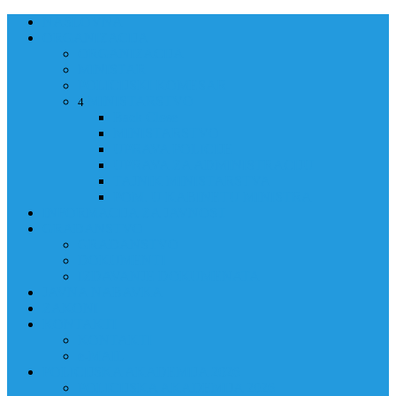
NASLOVNA
ORGANIZACIJA
ORGANIZACIJA
MINISTAR
POLICIJSKI KOMESAR
MINISTARSTVO
4
Back
Close
MINISTARSTVO
UPRAVA POLICIJE
UPRAVA ZA ADMINISTRACIJU
TAJNIK MINISTARSTVA
POM. U KABINETU MINISTRA
INFORMACIJA ZA JAVNOST
GRAĐANSTVO
GRAĐANSTVO
DOKUMENTI
IZDAVANJE DOKUMENATA
JAVNA NABAVKA
ZAKONI
KONTAKTI
KONTAKTI
e-MAIL
POLICIJSKA AKADEMIJA 2026
POLICIJSKA AKADEMIJA 2026