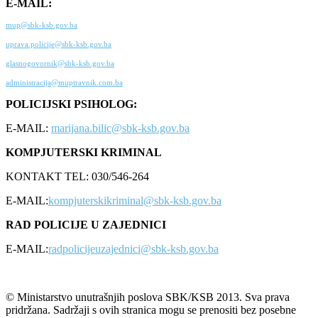
E-MAIL:
mup@sbk-ksb.gov.ba
uprava.policije@sbk-ksb.gov.ba
glasnogovornik@sbk-ksb.gov.ba
administracija@muptravnik.com.ba
POLICIJSKI PSIHOLOG:
E-MAIL:
marijana.bilic@sbk-ksb.gov.ba
KOMPJUTERSKI KRIMINAL
KONTAKT TEL: 030/546-264
E-MAIL:
kompjuterskikriminal@sbk-ksb.gov.ba
RAD POLICIJE U ZAJEDNICI
E-MAIL:
radpolicijeuzajednici@sbk-ksb.gov.ba
© Ministarstvo unutrašnjih poslova SBK/KSB 2013. Sva prava
pridržana. Sadržaji s ovih stranica mogu se prenositi bez posebne