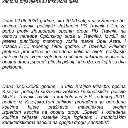
kantona prijavljena su
tri
krivična djela.
Dana 02.06.2026. godine, oko 20:00 sati, u ulici Šumeće bb,
općina Travnik, policijski službenici PS Travnik i Tim za
borbu protiv zloupotrebe opojnih droga PU Travnik,
na
osnovu naredbe Općinskog suda u Travniku, izvršili su
pretres putničkog motornog vozila marke
Opel Astra, i
vozača
E.Ć., rođenog 1989. godine, iz Travnika.
Prilikom
pretresa
pronađena je određena količina bijele praškaste
materije koja svojim izgledom i načinom pakiranja asocira na
opojnu drogu „speed“, plinski pištolj i tri noža, od kojih su dva
preklopna.
Dana 02.06.2026. godine, u ulici Kraljice Mira bb, općina
Kiseljak, policijski službenici Sektora kriminalističke policije
MUP-a Travnik izvršili su kontrolu lica E.P., rođenog 2001.
godine iz Kiseljaka.
Tom prilikom pronađena je
određena
količina
bijele praškaste materije
koja svojim
izgledom
asocira na opojnu drogu „Speed“ i određena
količina
zeljaste materije koja izgledom i morfološkim
karakteristikama asocira na opojnu drogu „cannabis“
.