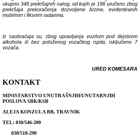
ukupno
348
prekršajnih nalog, od kojih je
196
uručeno zbog
prekršaja prekoračenja dozvoljene brzine, evidentiranih
mobilnim i fiksnim radarima.
Iz saobraćaja su, zbog upravljanja vozilom pod dejstvom
alkohola ili bez položenog vozačkog ispita, isključeno 7
vozača.
URED KOMESARA
KONTAKT
MINISTARSTVO UNUTRAŠNJIH/UNUTARNJIH
POSLOVA SBK/KSB
ALEJA KONZULA BB, TRAVNIK
TEL: 030/546-200
030/518-290