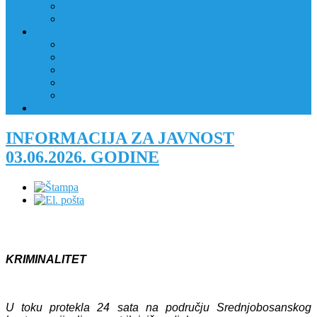
JAVNI OGLAS
PRIJAVNI OBRAZAC
RAD POLICIJE U ZAJEDNICI
RAD POLICIJE U ZAJEDNICI
OBLASTI DJELOVANJA
RPZ POLICAJCI
REALIZIRANE AKTIVNOSTI
KONTAKT
NATJEČAJI/KONKURSI
INFORMACIJA ZA JAVNOST
03.06.2026. GODINE
KRIMINALITET
U toku protekla 24 sata na području Srednjobosanskog