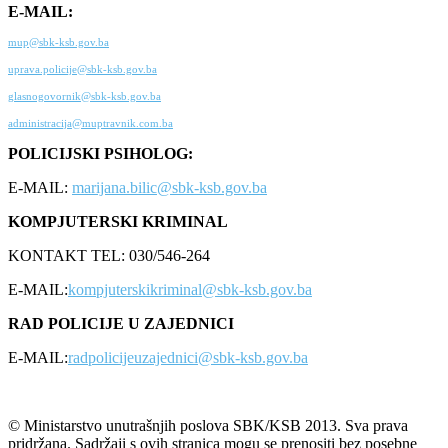
E-MAIL:
mup@sbk-ksb.gov.ba
uprava.policije@sbk-ksb.gov.ba
glasnogovornik@sbk-ksb.gov.ba
administracija@muptravnik.com.ba
POLICIJSKI PSIHOLOG:
E-MAIL:
marijana.bilic@sbk-ksb.gov.ba
KOMPJUTERSKI KRIMINAL
KONTAKT TEL: 030/546-264
E-MAIL:
kompjuterskikriminal@sbk-ksb.gov.ba
RAD POLICIJE U ZAJEDNICI
E-MAIL:
radpolicijeuzajednici@sbk-ksb.gov.ba
© Ministarstvo unutrašnjih poslova SBK/KSB 2013. Sva prava
pridržana. Sadržaji s ovih stranica mogu se prenositi bez posebne