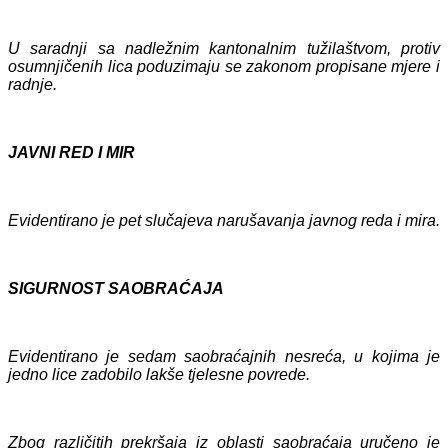
U saradnji sa nadležnim kantonalnim tužilaštvom, protiv
osumnjičenih lica poduzimaju se zakonom propisane mjere i
radnje.
JAVNI RED I MIR
Evidentiran
o je pet
slučajeva narušavanja javnog reda i mira.
SIGURNOST SAOBRAĆAJA
Evidentirano je
sedam
saobraćajnih nesreća, u kojima
je
jedno lice zadobilo lakše tjelesne povrede.
Zbog različitih prekršaja iz oblasti saobraćaja uručeno je