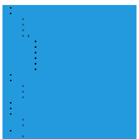
NASLOVNA
ORGANIZACIJA
ORGANIZACIJA
MINISTAR
POLICIJSKI KOMESAR
MINISTARSTVO
4
Back
Close
MINISTARSTVO
UPRAVA POLICIJE
UPRAVA ZA ADMINISTRACIJU
TAJNIK MINISTARSTVA
POM. U KABINETU MINISTRA
INFORMACIJA ZA JAVNOST
GRAĐANSTVO
GRAĐANSTVO
DOKUMENTI
IZDAVANJE DOKUMENATA
JAVNA NABAVKA
ZAKONI
KONTAKTI
KONTAKTI
e-MAIL
POLICIJSKA AKADEMIJA 2026
POLICIJSKA AKADEMIJA 2026