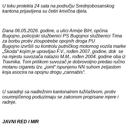
U toku protekla 24 sata na području Srednjobosanskog
kantona prijavljena su četiri krivična djela.
Dana
06
.0
5
.2026. godine, u
ulici Armije BiH, općina
Bugojno
, policijski službenici
PS Bugojno
i službenici Tima
za borbu protiv zloupotrebe opojnih droga PU
Bugojno
izvršili su kontrolu putničkog motornog vozila marke
„Škoda“ kojim je upravljao F.V., rođen 2007. godine, dok se
na mjestu suvozača nalazio M.M., rođen 2004. godine oba iz
Travnika. Tom prilikom suvozač je dobrovoljno predao ručno
motanu cigaretu tzv. „joint“ ispunjenu NN suhom zeljastom
koja asocira na opojnu drogu „cannabis“
.
U saradnji sa nadležnim kantonalnim tužilaštvom, protiv
osumnjičenog poduzimaju se zakonom propisane mjere i
radnje.
JAVNI RED I MIR