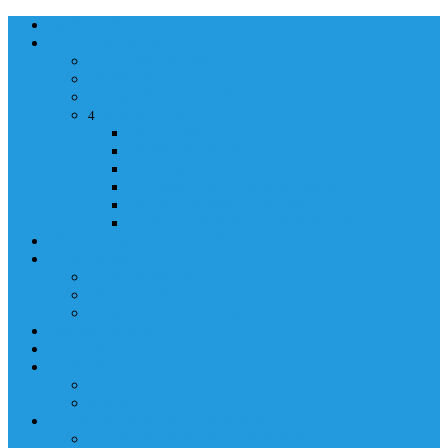
NASLOVNA
ORGANIZACIJA
ORGANIZACIJA
MINISTAR
POLICIJSKI KOMESAR
MINISTARSTVO
4
Back
Close
MINISTARSTVO
UPRAVA POLICIJE
UPRAVA ZA ADMINISTRACIJU
TAJNIK MINISTARSTVA
POM. U KABINETU MINISTRA
INFORMACIJA ZA JAVNOST
GRAĐANSTVO
GRAĐANSTVO
DOKUMENTI
IZDAVANJE DOKUMENATA
JAVNA NABAVKA
ZAKONI
KONTAKTI
KONTAKTI
e-MAIL
POLICIJSKA AKADEMIJA 2026
POLICIJSKA AKADEMIJA 2026