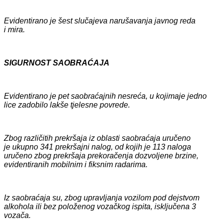
Evidentirano je
šest
slučajeva narušavanja javnog reda
i mira.
SIGURNOST SAOBRAĆAJA
Evidentirano je pet saobraćajnih nesreća, u kojima
je jedno
lice zadobilo lakše tjelesne povrede.
Zbog različitih prekršaja iz oblasti saobraćaja uručen
o
je
ukupno
341
prekršajni nalog, od kojih je
113
naloga
uručeno zbog prekršaja prekoračenja dozvoljene brzine,
evidentiranih mobilnim i fiksnim radarima.
Iz saobraćaja su, zbog upravljanja vozilom pod dejstvom
alkohola ili bez položenog vozačkog ispita, isključena 3
vozača.