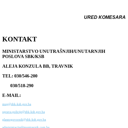
URED KOMESARA
KONTAKT
MINISTARSTVO UNUTRAŠNJIH/UNUTARNJIH
POSLOVA SBK/KSB
ALEJA KONZULA BB, TRAVNIK
TEL: 030/546-200
030/518-290
E-MAIL:
mup@sbk-ksb.gov.ba
uprava.policije@sbk-ksb.gov.ba
glasnogovornik@sbk-ksb.gov.ba
administracija@muptravnik.com.ba