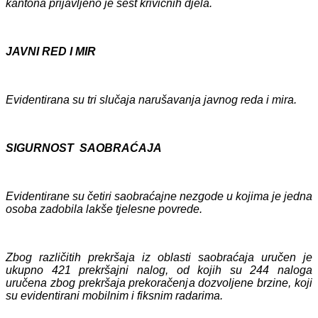
kantona prijavljeno je šest krivičnih djela.
JAVNI RED I MIR
Evidentiran
a su tri
slučaj
a
narušavanja javnog reda i mira.
SIGURNOST SAOBRAĆAJA
Evidentirane su četiri saobraćajne nezgode
u kojima je jedna
osoba zadobila lakše tjelesne povrede.
Zbog različitih prekršaja iz oblasti saobraćaja uručen je
ukupno 421 prekršajni nalog, od kojih su 244 naloga
uručena zbog prekršaja prekoračenja dozvoljene brzine, koji
su evidentirani mobilnim i fiksnim radarima.