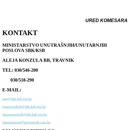
URED KOMESARA
KONTAKT
MINISTARSTVO UNUTRAŠNJIH/UNUTARNJIH
POSLOVA SBK/KSB
ALEJA KONZULA BB, TRAVNIK
TEL: 030/546-200
030/518-290
E-MAIL:
mup@sbk-ksb.gov.ba
uprava.policije@sbk-ksb.gov.ba
glasnogovornik@sbk-ksb.gov.ba
administracija@muptravnik.com.ba