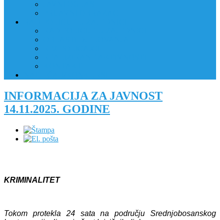
JAVNI OGLAS
PRIJAVNI OBRAZAC
RAD POLICIJE U ZAJEDNICI
RAD POLICIJE U ZAJEDNICI
OBLASTI DJELOVANJA
RPZ POLICAJCI
REALIZIRANE AKTIVNOSTI
KONTAKT
NATJEČAJI/KONKURSI
INFORMACIJA ZA JAVNOST
14.11.2025. GODINE
KRIMINALITET
Tokom protekla 24 sata na području Srednjobosanskog