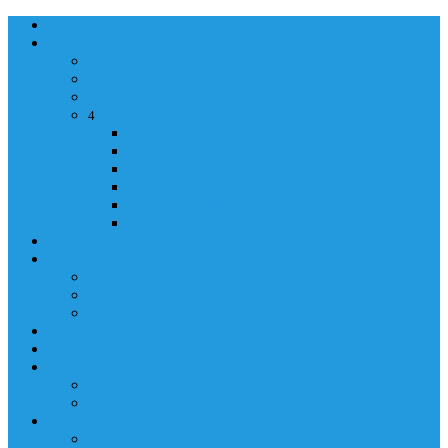
NASLOVNA
ORGANIZACIJA
ORGANIZACIJA
MINISTAR
POLICIJSKI KOMESAR
MINISTARSTVO
4
Back
Close
MINISTARSTVO
UPRAVA POLICIJE
UPRAVA ZA ADMINISTRACIJU
TAJNIK MINISTARSTVA
POM. U KABINETU MINISTRA
INFORMACIJA ZA JAVNOST
GRAĐANSTVO
GRAĐANSTVO
DOKUMENTI
IZDAVANJE DOKUMENATA
JAVNA NABAVKA
ZAKONI
KONTAKTI
KONTAKTI
e-MAIL
POLICIJSKA AKADEMIJA 2026
POLICIJSKA AKADEMIJA 2026