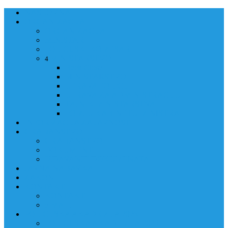
NASLOVNA
ORGANIZACIJA
ORGANIZACIJA
MINISTAR
POLICIJSKI KOMESAR
MINISTARSTVO
4
Back
Close
MINISTARSTVO
UPRAVA POLICIJE
UPRAVA ZA ADMINISTRACIJU
TAJNIK MINISTARSTVA
POM. U KABINETU MINISTRA
INFORMACIJA ZA JAVNOST
GRAĐANSTVO
GRAĐANSTVO
DOKUMENTI
IZDAVANJE DOKUMENATA
JAVNA NABAVKA
ZAKONI
KONTAKTI
KONTAKTI
e-MAIL
POLICIJSKA AKADEMIJA 2026
POLICIJSKA AKADEMIJA 2026