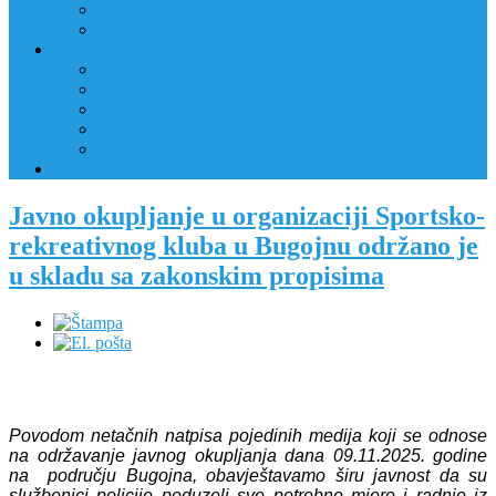
JAVNI OGLAS
PRIJAVNI OBRAZAC
RAD POLICIJE U ZAJEDNICI
RAD POLICIJE U ZAJEDNICI
OBLASTI DJELOVANJA
RPZ POLICAJCI
REALIZIRANE AKTIVNOSTI
KONTAKT
NATJEČAJI/KONKURSI
Javno okupljanje u organizaciji Sportsko-
rekreativnog kluba u Bugojnu održano je
u skladu sa zakonskim propisima
Povodom netačnih natpisa pojedinih medija koji se odnose
na održavanje javnog okupljanja dana 09.11.2025. godine
na području Bugojna, obavještavamo širu javnost da su
službenici policije poduzeli sve potrebne mjere i radnje iz