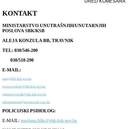
URED KOMESARA
KONTAKT
MINISTARSTVO UNUTRAŠNJIH/UNUTARNJIH
POSLOVA SBK/KSB
ALEJA KONZULA BB, TRAVNIK
TEL: 030/546-200
030/518-290
E-MAIL:
mup@sbk-ksb.gov.ba
uprava.policije@sbk-ksb.gov.ba
glasnogovornik@sbk-ksb.gov.ba
administracija@muptravnik.com.ba
POLICIJSKI PSIHOLOG:
E-MAIL:
marijana.bilic@sbk-ksb.gov.ba