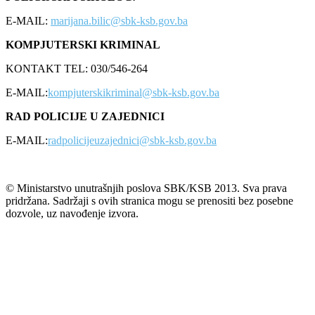
E-MAIL:
marijana.bilic@sbk-ksb.gov.ba
KOMPJUTERSKI KRIMINAL
KONTAKT TEL: 030/546-264
E-MAIL:
kompjuterskikriminal@sbk-ksb.gov.ba
RAD POLICIJE U ZAJEDNICI
E-MAIL:
radpolicijeuzajednici@sbk-ksb.gov.ba
© Ministarstvo unutrašnjih poslova SBK/KSB 2013. Sva prava
pridržana. Sadržaji s ovih stranica mogu se prenositi bez posebne
dozvole, uz navođenje izvora.