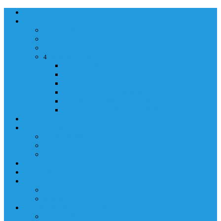
NASLOVNA
ORGANIZACIJA
ORGANIZACIJA
MINISTAR
POLICIJSKI KOMESAR
MINISTARSTVO
4
Back
Close
MINISTARSTVO
UPRAVA POLICIJE
UPRAVA ZA ADMINISTRACIJU
TAJNIK MINISTARSTVA
POM. U KABINETU MINISTRA
INFORMACIJA ZA JAVNOST
GRAĐANSTVO
GRAĐANSTVO
DOKUMENTI
IZDAVANJE DOKUMENATA
JAVNA NABAVKA
ZAKONI
KONTAKTI
KONTAKTI
e-MAIL
POLICIJSKA AKADEMIJA 2026
POLICIJSKA AKADEMIJA 2026