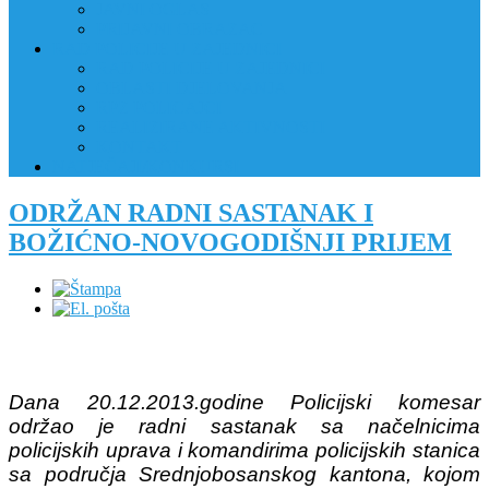
JAVNI OGLAS
PRIJAVNI OBRAZAC
RAD POLICIJE U ZAJEDNICI
RAD POLICIJE U ZAJEDNICI
OBLASTI DJELOVANJA
RPZ POLICAJCI
REALIZIRANE AKTIVNOSTI
KONTAKT
NATJEČAJI/KONKURSI
ODRŽAN RADNI SASTANAK I
BOŽIĆNO-NOVOGODIŠNJI PRIJEM
Dana 20.12.2013.godine Policijski komesar
održao je radni sastanak sa načelnicima
policijskih uprava i komandirima policijskih stanica
sa područja Srednjobosanskog kantona, kojom