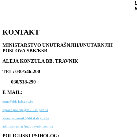
KONTAKT
MINISTARSTVO UNUTRAŠNJIH/UNUTARNJIH
POSLOVA SBK/KSB
ALEJA KONZULA BB, TRAVNIK
TEL: 030/546-200
030/518-290
E-MAIL:
mup@sbk-ksb.gov.ba
uprava.policije@sbk-ksb.gov.ba
glasnogovornik@sbk-ksb.gov.ba
administracija@muptravnik.com.ba
POLICIJSKI PSIHOLOG: