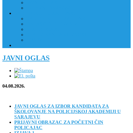
JAVNI OGLAS
PRIJAVNI OBRAZAC
RAD POLICIJE U ZAJEDNICI
RAD POLICIJE U ZAJEDNICI
OBLASTI DJELOVANJA
RPZ POLICAJCI
REALIZIRANE AKTIVNOSTI
KONTAKT
NATJEČAJI/KONKURSI
JAVNI OGLAS
04.08.2026.
JAVNI OGLAS ZA IZBOR KANDIDATA ZA
ŠKOLOVANJE NA POLICIJSKOJ AKADEMIJI U
SARAJEVU
PRIJAVNI OBRAZAC ZA POČETNI ČIN
POLICAJAC
IZJAVA 1