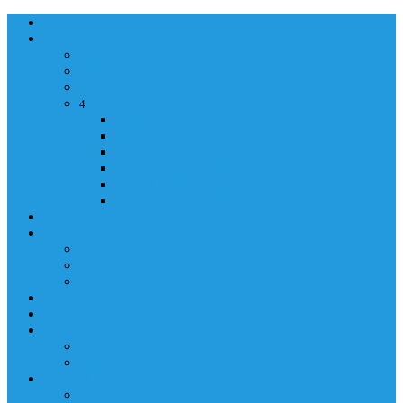
NASLOVNA
ORGANIZACIJA
ORGANIZACIJA
MINISTAR
POLICIJSKI KOMESAR
MINISTARSTVO
4
Back
Close
MINISTARSTVO
UPRAVA POLICIJE
UPRAVA ZA ADMINISTRACIJU
TAJNIK MINISTARSTVA
POM. U KABINETU MINISTRA
INFORMACIJA ZA JAVNOST
GRAĐANSTVO
GRAĐANSTVO
DOKUMENTI
IZDAVANJE DOKUMENATA
JAVNA NABAVKA
ZAKONI
KONTAKTI
KONTAKTI
e-MAIL
POLICIJSKA AKADEMIJA 2026
POLICIJSKA AKADEMIJA 2026