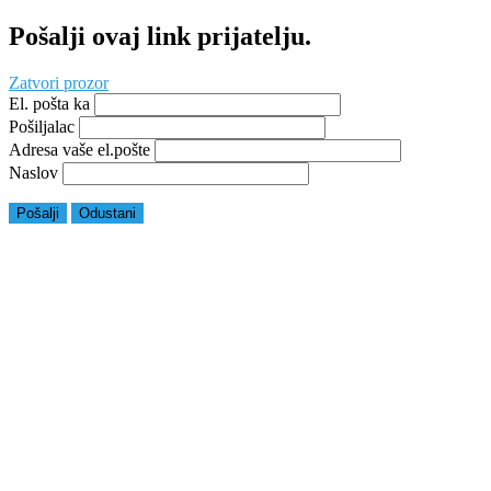
Pošalji ovaj link prijatelju.
Zatvori prozor
El. pošta ka
Pošiljalac
Adresa vaše el.pošte
Naslov
Pošalji
Odustani