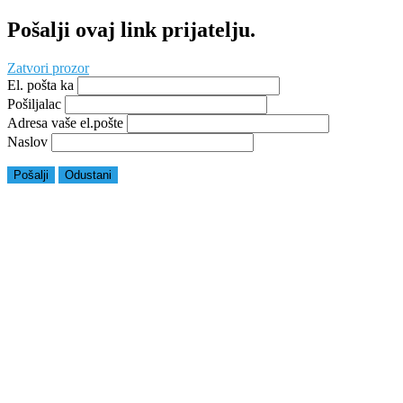
Pošalji ovaj link prijatelju.
Zatvori prozor
El. pošta ka
Pošiljalac
Adresa vaše el.pošte
Naslov
Pošalji
Odustani