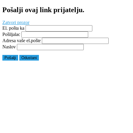
Pošalji ovaj link prijatelju.
Zatvori prozor
El. pošta ka
Pošiljalac
Adresa vaše el.pošte
Naslov
Pošalji
Odustani