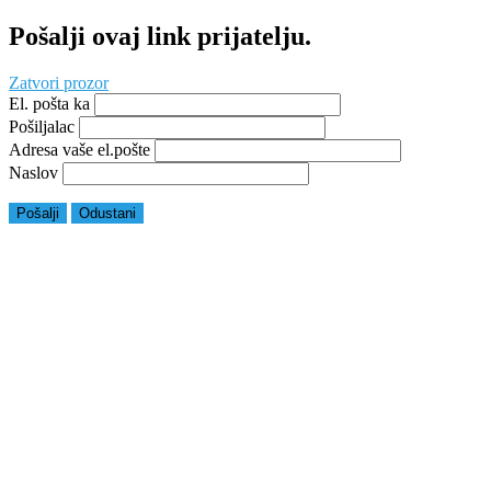
Pošalji ovaj link prijatelju.
Zatvori prozor
El. pošta ka
Pošiljalac
Adresa vaše el.pošte
Naslov
Pošalji
Odustani