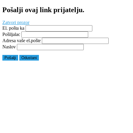
Pošalji ovaj link prijatelju.
Zatvori prozor
El. pošta ka
Pošiljalac
Adresa vaše el.pošte
Naslov
Pošalji
Odustani