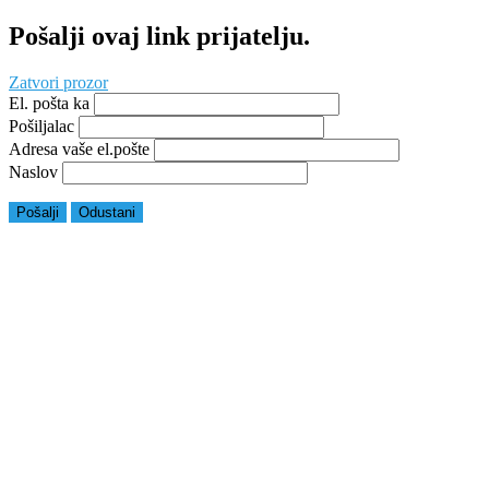
Pošalji ovaj link prijatelju.
Zatvori prozor
El. pošta ka
Pošiljalac
Adresa vaše el.pošte
Naslov
Pošalji
Odustani