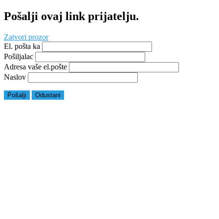
Pošalji ovaj link prijatelju.
Zatvori prozor
El. pošta ka
Pošiljalac
Adresa vaše el.pošte
Naslov
Pošalji
Odustani